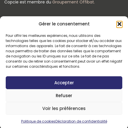
Copcie est membre du
Groupement Offibat.
Gérer le consentement
Pour offrir les meilleures expériences, nous utilisons des
technologies telles que les cookies pour stocker et/ou accéder aux
CONTACT
informations des appareils. Le fait de consentir à ces technologies
nous permettra de traiter des données telles que le comportement
48-50, avenue du Président Kennedy - 92160 Antony
de navigation ou les ID uniques sur ce site. Le fait de ne pas
consentir ou de retirer son consentement peut avoir un effet négatif
sur certaines caractéristiques et fonctions.
01 48 59 39 57
Accepter
contact@copcie.fr
Refuser
Copyright 2025 - Tous droits réservés -
Mentions
Voir les préférences
légales & politique de confidentialité
- Conception &
réalisation
Intersection Conseil & Création.
Politique de cookies
Déclaration de confidentialité