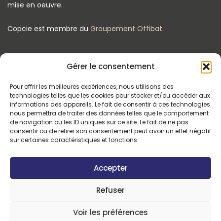
mise en oeuvre.
Copcie est membre du
Groupement Offibat.
Gérer le consentement
Pour offrir les meilleures expériences, nous utilisons des
technologies telles que les cookies pour stocker et/ou accéder aux
CONTACT
informations des appareils. Le fait de consentir à ces technologies
nous permettra de traiter des données telles que le comportement
48-50, avenue du Président Kennedy - 92160 Antony
de navigation ou les ID uniques sur ce site. Le fait de ne pas
consentir ou de retirer son consentement peut avoir un effet négatif
sur certaines caractéristiques et fonctions.
01 48 59 39 57
Accepter
contact@copcie.fr
Refuser
Copyright 2025 - Tous droits réservés -
Mentions
Voir les préférences